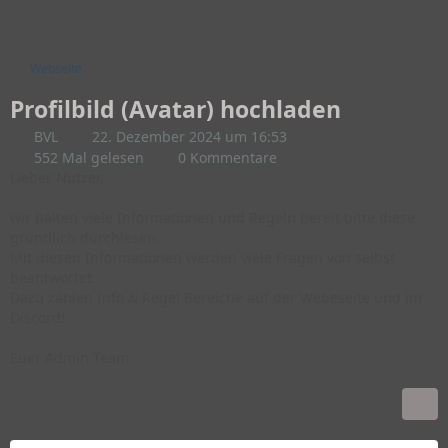
Webseite
Profilbild (Avatar) hochladen
BVL
22. Dezember 2024 um 16:53
552 Mal gelesen
0 Kommentare
Lieber Nutzer,
wir halten viele Informationen und Regeln bereit bitte diese
gründlich durchlesen.
Mit diesen Informationen werden viele Fragen von selbst
beantwortet.
Dazu zählen Info & Regel Bereiche auf der Webeseite und im
Discord!
Euer Admin Team