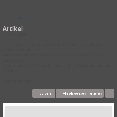
Startseite
Artikel
Lieber Nutzer,
wir halten viele Informationen und Regeln bereit bitte diese
gründlich durchlesen.
Mit diesen Informationen werden viele Fragen von selbst
beantwortet.
Dazu zählen Info & Regel Bereiche auf der Webeseite und im
Discord!
Euer Admin Team
Sortieren
Alle als gelesen markieren