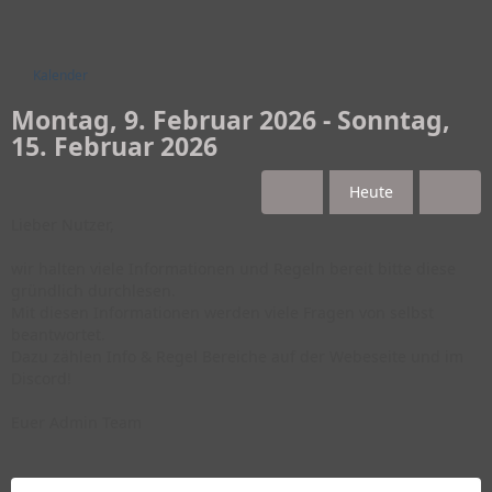
Kalender
Montag, 9. Februar 2026 - Sonntag,
15. Februar 2026
Heute
Lieber Nutzer,
wir halten viele Informationen und Regeln bereit bitte diese
gründlich durchlesen.
Mit diesen Informationen werden viele Fragen von selbst
beantwortet.
Dazu zählen Info & Regel Bereiche auf der Webeseite und im
Discord!
Euer Admin Team