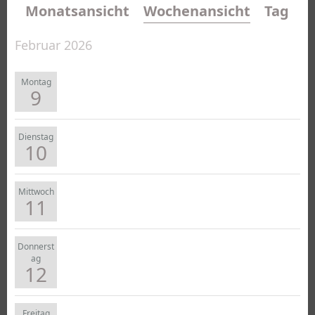
Monatsansicht
Wochenansicht
Tagesa
Februar 2026
Montag
9
Dienstag
10
Mittwoch
11
Donnerst
ag
12
Freitag