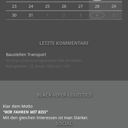
23
24
25
26
27
28
29
30
31
1
2
3
4
5
LETZTE KOMMENTARE
Baustellen Transport
Da ist ja schon vorprogrammiert das ich wieder…
Ruhrgebieter
22. Januar 2026 um 11:07
BLACK-VIPER-LOGISTICS
Klar dem Motto
"WIR FAHREN MIT BISS"
Mit den gleichen Interessen ist man Stärker.
SOCIAL