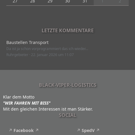
27
28
29
30
31
1
2
LETZTE KOMMENTARE
Baustellen Transport
Da ist ja schon vorprogrammiert das ich wieder…
Ruhrgebieter
22. Januar 2026 um 11:07
BLACK-VIPER-LOGISTICS
Klar dem Motto
"WIR FAHREN MIT BISS"
Mit den gleichen Interessen ist man Stärker.
SOCIAL
Facebook
SpedV