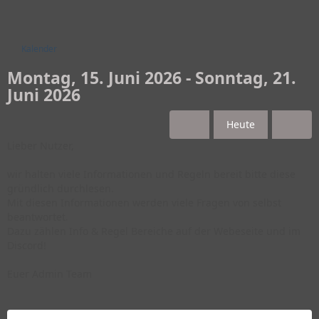
Kalender
Montag, 15. Juni 2026 - Sonntag, 21.
Juni 2026
Heute
Lieber Nutzer,
wir halten viele Informationen und Regeln bereit bitte diese
gründlich durchlesen.
Mit diesen Informationen werden viele Fragen von selbst
beantwortet.
Dazu zählen Info & Regel Bereiche auf der Webeseite und im
Discord!
Euer Admin Team