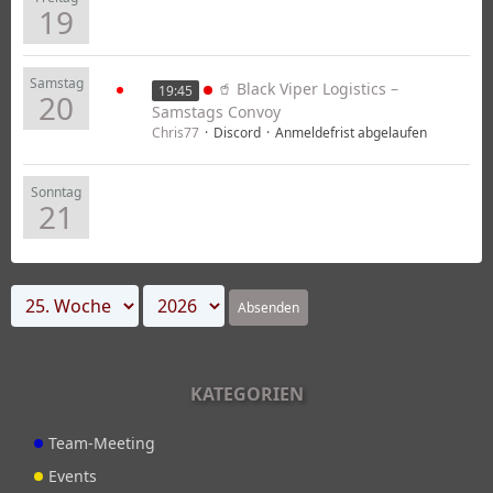
19
Samstag
🥤 Black Viper Logistics –
19:45
20
Samstags Convoy
Chris77
Discord
Anmeldefrist abgelaufen
Sonntag
21
Absenden
KATEGORIEN
Team-Meeting
Events