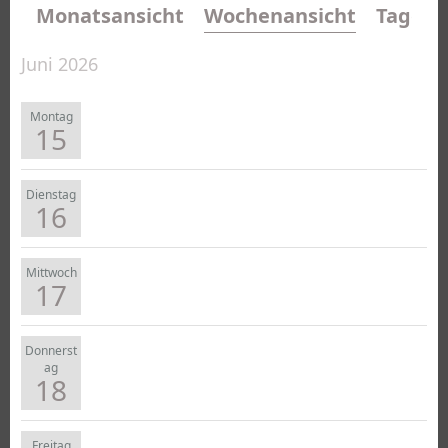
Monatsansicht
Wochenansicht
Tagesa
Juni 2026
Montag
15
Dienstag
16
Mittwoch
17
Donnerst
ag
18
Freitag