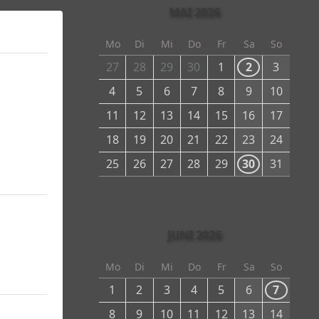
MAI 2026
Mo
Di
Mi
Do
Fr
Sa
So
27
28
29
30
1
2
3
4
5
6
7
8
9
10
11
12
13
14
15
16
17
18
19
20
21
22
23
24
25
26
27
28
29
30
31
JUNI 2026
Mo
Di
Mi
Do
Fr
Sa
So
1
2
3
4
5
6
7
8
9
10
11
12
13
14