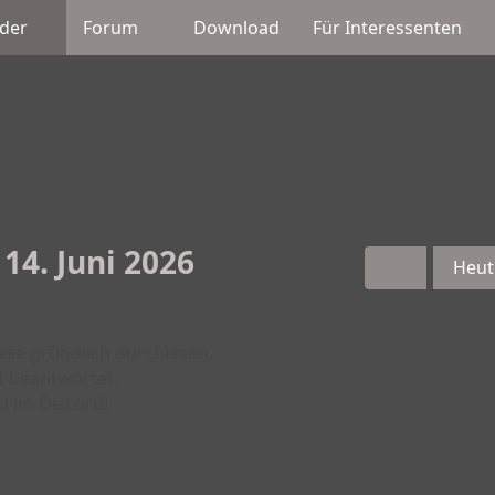
der
Forum
Download
Für Interessenten
 14. Juni 2026
Heut
iese gründlich durchlesen.
t beantwortet.
d im Discord!