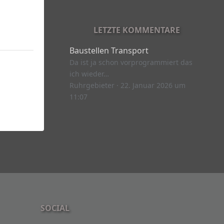
LETZTE KOMMENTARE
Baustellen Transport
Da ist ja schon vorprogrammiert das
ich wieder…
Ruhrgebieter
22. Januar 2026 um
11:07
SOCIAL