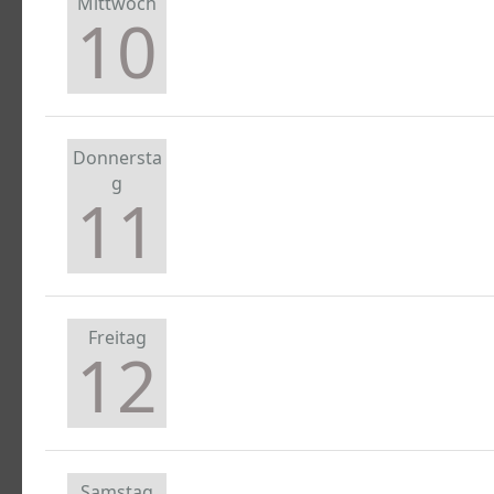
Mittwoch
10
Donnersta
g
11
Freitag
12
Samstag