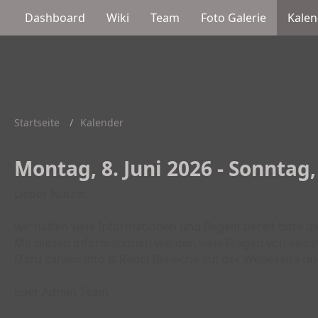
Dashboard
Wiki
Team
Foto Galerie
Kalen
Startseite
Kalender
Montag, 8. Juni 2026 - Sonntag,
Lieber Nutzer,
wir halten viele Informationen und Regeln bereit bitte d
Mit diesen Informationen werden viele Fragen von selbs
Dazu zählen Info & Regel Bereiche auf der Webeseite un
Euer Admin Team