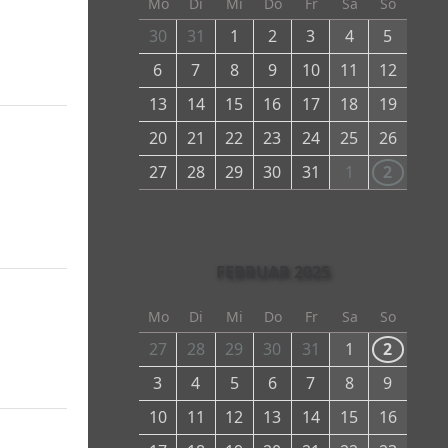
Mo
Di
Mi
Do
Fr
Sa
So
30
31
1
2
3
4
5
6
7
8
9
10
11
12
13
14
15
16
17
18
19
20
21
22
23
24
25
26
27
28
29
30
31
1
2
FEBRUAR 2025
Mo
Di
Mi
Do
Fr
Sa
So
27
28
29
30
31
1
2
3
4
5
6
7
8
9
10
11
12
13
14
15
16