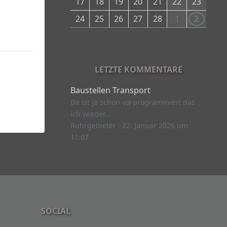
17
18
19
20
21
22
23
24
25
26
27
28
1
2
LETZTE KOMMENTARE
Baustellen Transport
Da ist ja schon vorprogrammiert das
ich wieder…
Ruhrgebieter
22. Januar 2026 um
11:07
SOCIAL