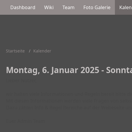
Dashboard
Wiki
Team
Foto Galerie
Kalen
Startseite
Kalender
Montag, 6. Januar 2025 - Sonnt
Lieber Nutzer,
wir halten viele Informationen und Regeln bereit bitte d
Mit diesen Informationen werden viele Fragen von selbs
Dazu zählen Info & Regel Bereiche auf der Webeseite un
Euer Admin Team