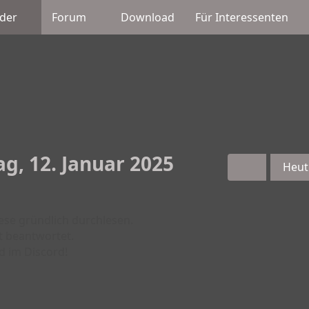
der
Forum
Download
Für Interessenten
ag, 12. Januar 2025
Heut
iese gründlich durchlesen.
t beantwortet.
d im Discord!