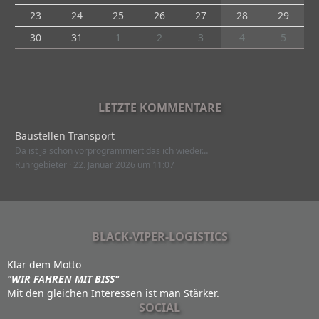
23
24
25
26
27
28
29
30
31
1
2
3
4
5
LETZTE KOMMENTARE
Baustellen Transport
Da ist ja schon vorprogrammiert das ich wieder…
Ruhrgebieter
22. Januar 2026 um 11:07
BLACK-VIPER-LOGISTICS
Klar dem Motto
"WIR FAHREN MIT BISS"
Mit den gleichen Interessen ist man Stärker.
SOCIAL