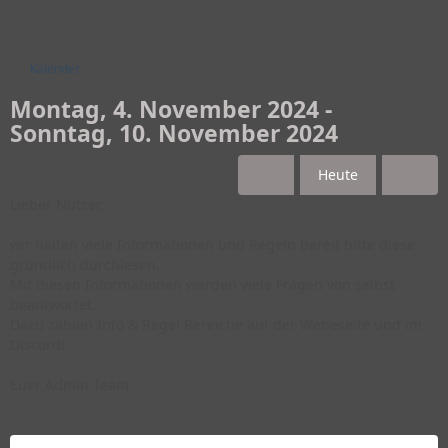
Kalender
Montag, 4. November 2024 -
Sonntag, 10. November 2024
Heute
Lieber Nutzer,
wir halten viele Informationen und Regeln bereit bitte diese
gründlich durchlesen.
Mit diesen Informationen werden viele Fragen von selbst
beantwortet.
Dazu zählen Info & Regel Bereiche auf der Webeseite und im
Discord!
Euer Admin Team