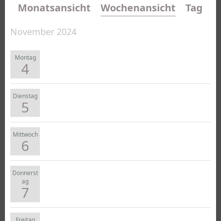
Monatsansicht
Wochenansicht
Tagesa
November 2024
Montag
4
Dienstag
5
Mittwoch
6
Donnerst
ag
7
Freitag