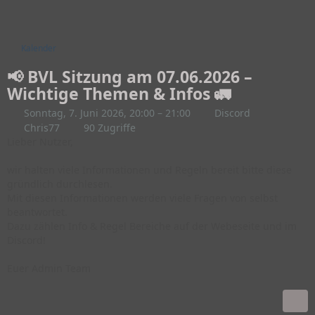
Kalender
📢 BVL Sitzung am 07.06.2026 –
Wichtige Themen & Infos 🚛
Sonntag, 7. Juni 2026, 20:00 – 21:00
Discord
Chris77
90 Zugriffe
Lieber Nutzer,
wir halten viele Informationen und Regeln bereit bitte diese
gründlich durchlesen.
Mit diesen Informationen werden viele Fragen von selbst
beantwortet.
Dazu zählen Info & Regel Bereiche auf der Webeseite und im
Discord!
Euer Admin Team