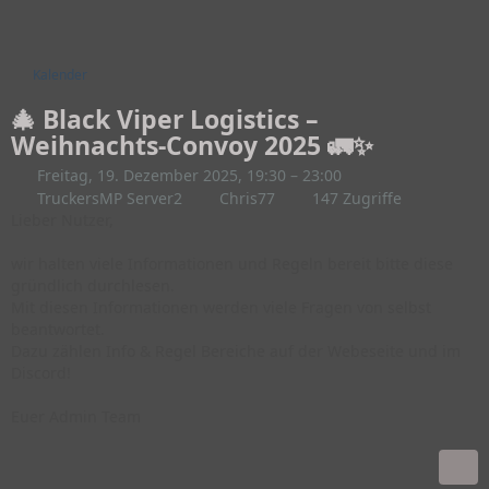
Kalender
🎄 Black Viper Logistics –
Weihnachts-Convoy 2025 🚛✨
Freitag, 19. Dezember 2025, 19:30 – 23:00
TruckersMP Server2
Chris77
147 Zugriffe
Lieber Nutzer,
wir halten viele Informationen und Regeln bereit bitte diese
gründlich durchlesen.
Mit diesen Informationen werden viele Fragen von selbst
beantwortet.
Dazu zählen Info & Regel Bereiche auf der Webeseite und im
Discord!
Euer Admin Team