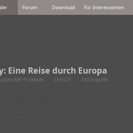
der
Forum
Download
Für Interessenten
: Eine Reise durch Europa
ruckersMP ProMods
Chris77
243 Zugriffe
iese gründlich durchlesen.
t beantwortet.
d im Discord!