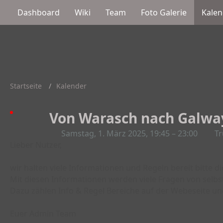
Dashboard
Wiki
Team
Foto Galerie
Kalen
Startseite
Kalender
Von Warasch nach Galway
Samstag, 1. März 2025, 19:45 – 23:00
T
Lieber Nutzer,
wir halten viele Informationen und Regeln bereit bitte d
Mit diesen Informationen werden viele Fragen von selbs
Dazu zählen Info & Regel Bereiche auf der Webeseite un
Euer Admin Team