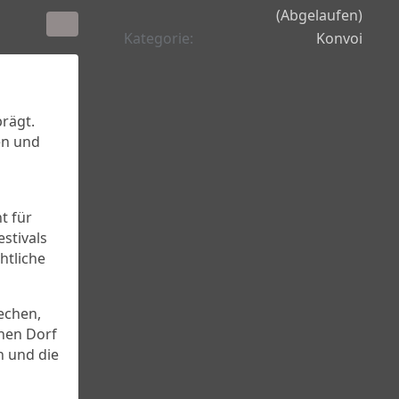
(Abgelaufen)
Kategorie
Konvoi
rägt.
en und
t für
stivals
htliche
echen,
hen Dorf
n und die