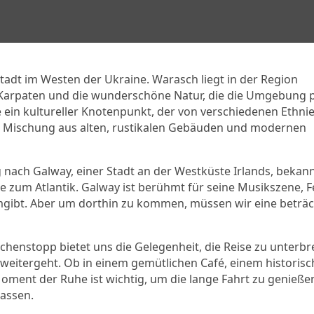
tadt im Westen der Ukraine. Warasch liegt in der Region
n Karpaten und die wunderschöne Natur, die die Umgebung p
 ein kultureller Knotenpunkt, der von verschiedenen Ethni
eine Mischung aus alten, rustikalen Gebäuden und modernen
ach Galway, einer Stadt an der Westküste Irlands, bekann
e zum Atlantik. Galway ist berühmt für seine Musikszene, Fe
mgibt. Aber um dorthin zu kommen, müssen wir eine beträc
chenstopp bietet uns die Gelegenheit, die Reise zu unterbr
eitergeht. Ob in einem gemütlichen Café, einem historisc
ment der Ruhe ist wichtig, um die lange Fahrt zu genieße
lassen.