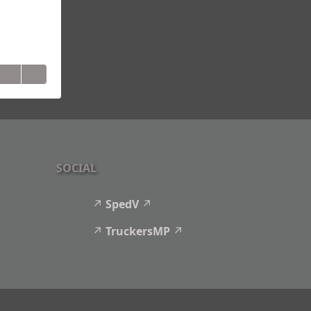
SOCIAL
SpedV
TruckersMP