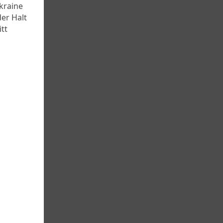
kraine
der Halt
tt