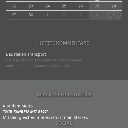
22
23
24
25
26
27
28
29
30
1
2
3
4
5
LETZTE KOMMENTARE
Baustellen Transport
Da ist ja schon vorprogrammiert das ich wieder…
Ruhrgebieter
22. Januar 2026 um 11:07
BLACK-VIPER-LOGISTICS
Klar dem Motto
"WIR FAHREN MIT BISS"
Mit den gleichen Interessen ist man Stärker.
SOCIAL