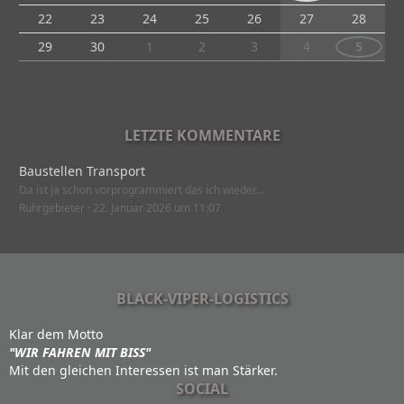
22
23
24
25
26
27
28
29
30
1
2
3
4
5
LETZTE KOMMENTARE
Baustellen Transport
Da ist ja schon vorprogrammiert das ich wieder…
Ruhrgebieter
22. Januar 2026 um 11:07
BLACK-VIPER-LOGISTICS
Klar dem Motto
"WIR FAHREN MIT BISS"
Mit den gleichen Interessen ist man Stärker.
SOCIAL