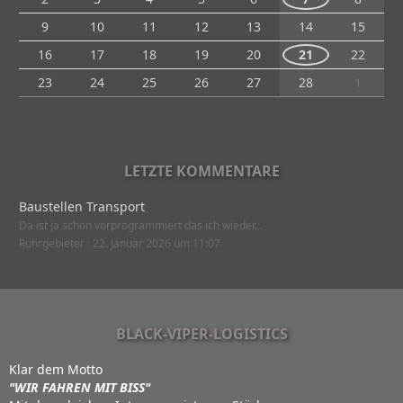
9
10
11
12
13
14
15
16
17
18
19
20
21
22
23
24
25
26
27
28
1
LETZTE KOMMENTARE
Baustellen Transport
Da ist ja schon vorprogrammiert das ich wieder…
Ruhrgebieter
22. Januar 2026 um 11:07
BLACK-VIPER-LOGISTICS
Klar dem Motto
"WIR FAHREN MIT BISS"