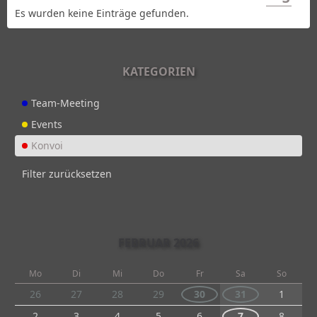
Es wurden keine Einträge gefunden.
KATEGORIEN
Team-Meeting
Events
Konvoi
Filter zurücksetzen
FEBRUAR 2026
Mo
Di
Mi
Do
Fr
Sa
So
26
27
28
29
30
31
1
2
3
4
5
6
7
8