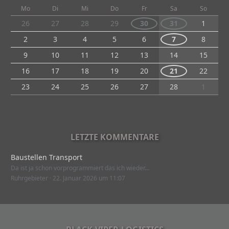
Mo
Di
Mi
Do
Fr
Sa
So
26
27
28
29
30
31
1
2
3
4
5
6
7
8
9
10
11
12
13
14
15
16
17
18
19
20
21
22
23
24
25
26
27
28
1
LETZTE KOMMENTARE
Baustellen Transport
Da ist ja schon vorprogrammiert das ich wieder…
Ruhrgebieter
22. Januar 2026 um 11:07