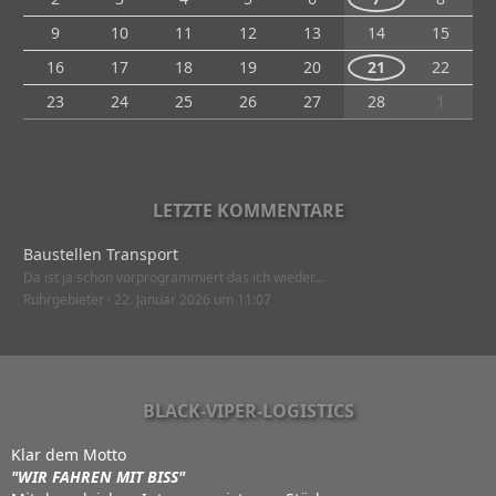
9
10
11
12
13
14
15
16
17
18
19
20
21
22
23
24
25
26
27
28
1
LETZTE KOMMENTARE
Baustellen Transport
Da ist ja schon vorprogrammiert das ich wieder…
Ruhrgebieter
22. Januar 2026 um 11:07
BLACK-VIPER-LOGISTICS
Klar dem Motto
"WIR FAHREN MIT BISS"