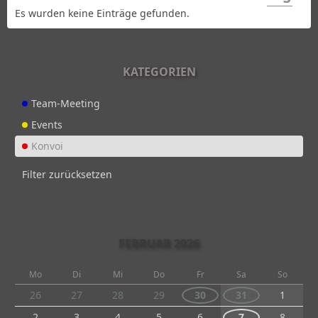
Es wurden keine Einträge gefunden.
KATEGORIEN
Team-Meeting
Events
Konvoi
Filter zurücksetzen
FEBRUAR 2026
Mo
Di
Mi
Do
Fr
Sa
So
26
27
28
29
30
31
1
2
3
4
5
6
7
8