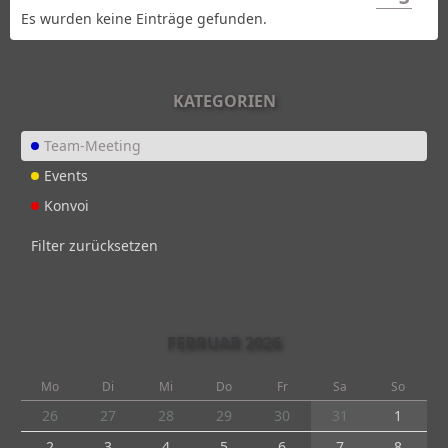
Es wurden keine Einträge gefunden.
KATEGORIEN
Team-Meeting
Events
Konvoi
Filter zurücksetzen
FEBRUAR 2026
Mo
Di
Mi
Do
Fr
Sa
So
26
27
28
29
30
31
1
2
3
4
5
6
7
8