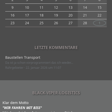
9
10
11
12
13
14
15
16
17
18
19
20
21
22
23
24
25
26
27
28
1
LETZTE KOMMENTARE
Baustellen Transport
Da ist ja schon vorprogrammiert das ich wieder…
Ruhrgebieter
22. Januar 2026 um 11:07
BLACK-VIPER-LOGISTICS
Klar dem Motto
"WIR FAHREN MIT BISS"