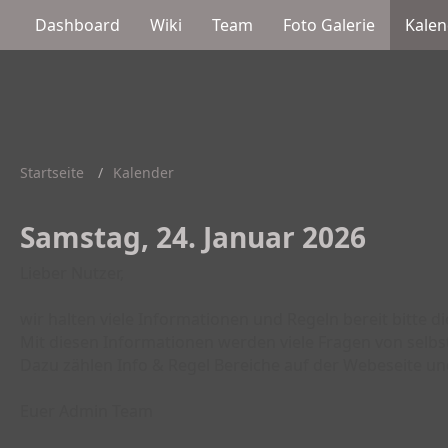
Dashboard
Wiki
Team
Foto Galerie
Kalen
Startseite
Kalender
Samstag, 24. Januar 2026
Lieber Nutzer,
wir halten viele Informationen und Regeln bereit bitte d
Mit diesen Informationen werden viele Fragen von selbs
Dazu zählen Info & Regel Bereiche auf der Webeseite un
Euer Admin Team