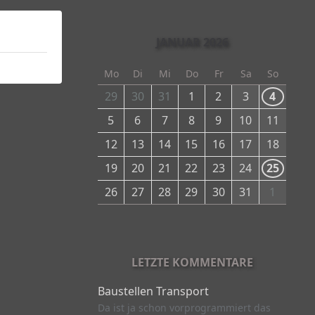
JANUAR 2026
Mo
Di
Mi
Do
Fr
Sa
So
29
30
31
1
2
3
4
5
6
7
8
9
10
11
12
13
14
15
16
17
18
19
20
21
22
23
24
25
26
27
28
29
30
31
1
LETZTE KOMMENTARE
Baustellen Transport
Da ist ja schon vorprogrammiert das