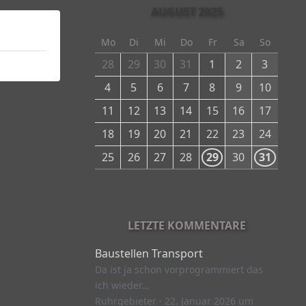
AUGUST 2025
Mo
Di
Mi
Do
Fr
Sa
So
28
29
30
31
1
2
3
4
5
6
7
8
9
10
11
12
13
14
15
16
17
18
19
20
21
22
23
24
25
26
27
28
29
30
31
LETZTE KOMMENTARE
Baustellen Transport
Da ist ja schon vorprogrammiert das
ich wieder…
Ruhrgebieter
22. Januar 2026 um