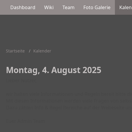
Dashboard
Wiki
Team
Foto Galerie
Kalen
Startseite
Kalender
Montag, 4. August 2025
Lieber Nutzer,
wir halten viele Informationen und Regeln bereit bitte d
Mit diesen Informationen werden viele Fragen von selbs
Dazu zählen Info & Regel Bereiche auf der Webeseite un
Euer Admin Team