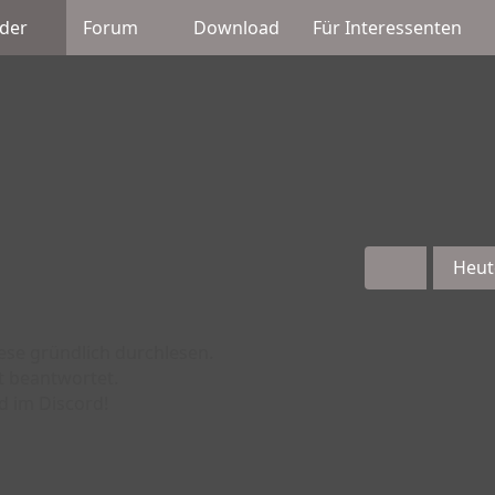
der
Forum
Download
Für Interessenten
Heut
iese gründlich durchlesen.
t beantwortet.
d im Discord!