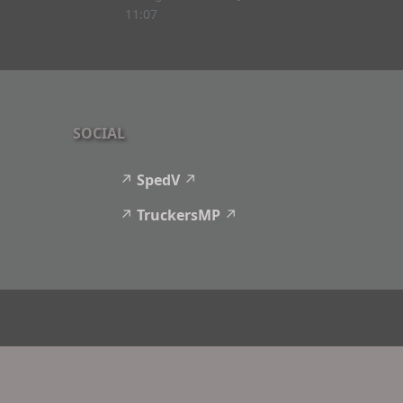
11:07
SOCIAL
SpedV
TruckersMP