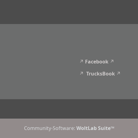
Facebook
TrucksBook
Community-Software:
WoltLab Suite™