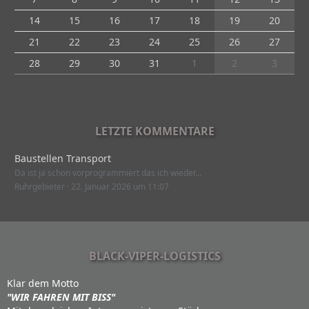
14
15
16
17
18
19
20
21
22
23
24
25
26
27
28
29
30
31
1
2
3
LETZTE KOMMENTARE
Baustellen Transport
Da ist ja schon vorprogrammiert das ich wieder…
Ruhrgebieter
22. Januar 2026 um 11:07
BLACK-VIPER-LOGISTICS
Klar dem Motto
"WIR FAHREN MIT BISS"