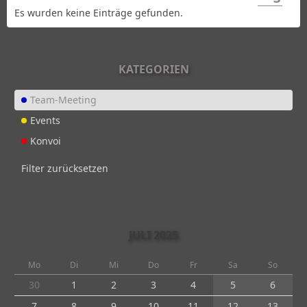
Es wurden keine Einträge gefunden.
KATEGORIEN
Team-Meeting
Events
Konvoi
Filter zurücksetzen
JULI 2025
Mo
Di
Mi
Do
Fr
Sa
So
30
1
2
3
4
5
6
7
8
9
10
11
12
13