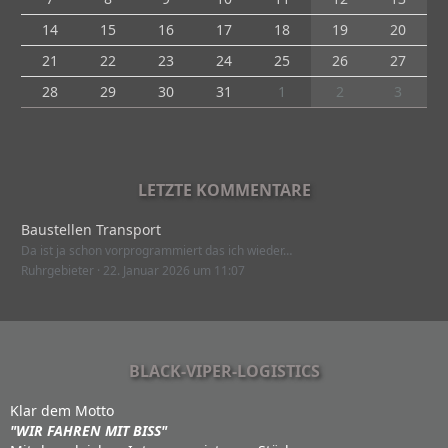
14
15
16
17
18
19
20
21
22
23
24
25
26
27
28
29
30
31
1
2
3
LETZTE KOMMENTARE
Baustellen Transport
Da ist ja schon vorprogrammiert das ich wieder…
Ruhrgebieter
22. Januar 2026 um 11:07
BLACK-VIPER-LOGISTICS
Klar dem Motto
"WIR FAHREN MIT BISS"