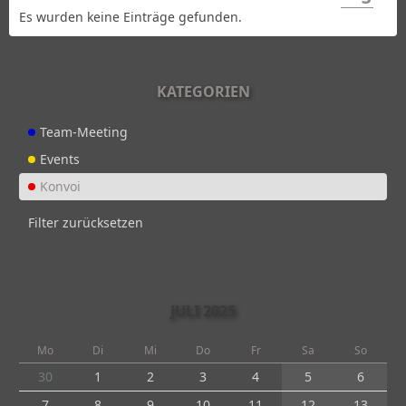
Es wurden keine Einträge gefunden.
KATEGORIEN
Team-Meeting
Events
Konvoi
Filter zurücksetzen
JULI 2025
Mo
Di
Mi
Do
Fr
Sa
So
30
1
2
3
4
5
6
7
8
9
10
11
12
13