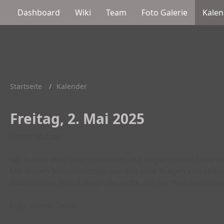
Dashboard
Wiki
Team
Foto Galerie
Kalen
Startseite
Kalender
Freitag, 2. Mai 2025
Lieber Nutzer,
wir halten viele Informationen und Regeln bereit bitte d
Mit diesen Informationen werden viele Fragen von selbs
Dazu zählen Info & Regel Bereiche auf der Webeseite un
Euer Admin Team