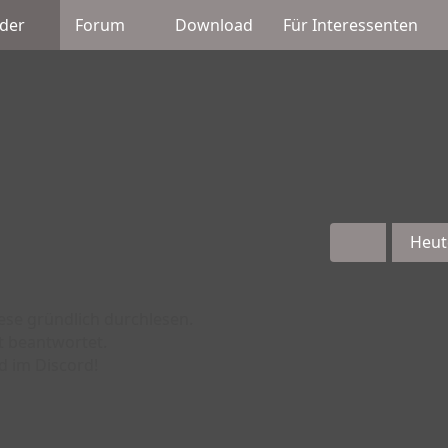
der
Forum
Download
Für Interessenten
Heut
iese gründlich durchlesen.
t beantwortet.
d im Discord!