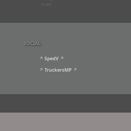
11:07
SOCIAL
SpedV
TruckersMP