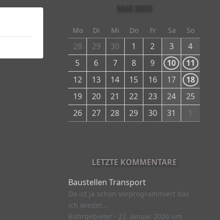
MAI 2025
Mo
Di
Mi
Do
Fr
Sa
So
28
29
30
1
2
3
4
5
6
7
8
9
10
11
12
13
14
15
16
17
18
19
20
21
22
23
24
25
26
27
28
29
30
31
1
LETZTE KOMMENTARE
Baustellen Transport
Da ist ja schon vorprogrammiert das
ich wieder…
Ruhrgebieter
22. Januar 2026 um