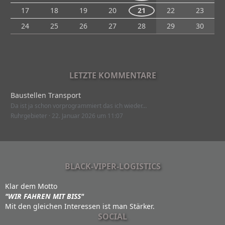
17
18
19
20
21
22
23
24
25
26
27
28
29
30
LETZTE KOMMENTARE
Baustellen Transport
Da ist ja schon vorprogrammiert das ich wieder…
Ruhrgebieter
22. Januar 2026 um 11:07
BLACK-VIPER-LOGISTICS
Klar dem Motto
"WIR FAHREN MIT BISS"
Mit den gleichen Interessen ist man Stärker.
SOCIAL