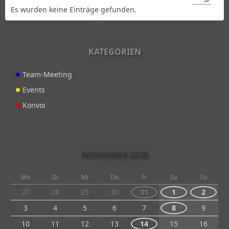
Es wurden keine Einträge gefunden.
KATEGORIEN
Team-Meeting
Events
Konvoi
NOVEMBER 2025
Mo
Di
Mi
Do
Fr
Sa
So
27
28
29
30
31
1
2
3
4
5
6
7
8
9
10
11
12
13
14
15
16