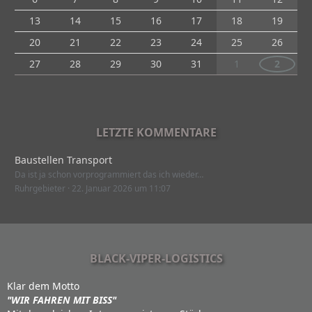
13
14
15
16
17
18
19
20
21
22
23
24
25
26
27
28
29
30
31
1
2
LETZTE KOMMENTARE
Baustellen Transport
Da ist ja schon vorprogrammiert das ich wieder…
Ruhrgebieter
22. Januar 2026 um 11:07
BLACK-VIPER-LOGISTICS
Klar dem Motto
"WIR FAHREN MIT BISS"