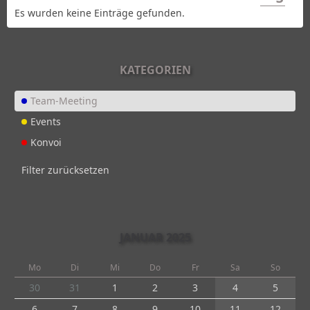
Es wurden keine Einträge gefunden.
KATEGORIEN
Team-Meeting
Events
Konvoi
Filter zurücksetzen
JANUAR 2025
Mo
Di
Mi
Do
Fr
Sa
So
30
31
1
2
3
4
5
6
7
8
9
10
11
12