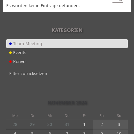
Es wurden keine Einträge gefunden.
KATEGORIEN
Team-Meeting
Events
Konvoi
Filter zurücksetzen
NOVEMBER 2024
Mo
Di
Mi
Do
Fr
Sa
So
28
29
30
31
1
2
3
4
5
6
7
8
9
10