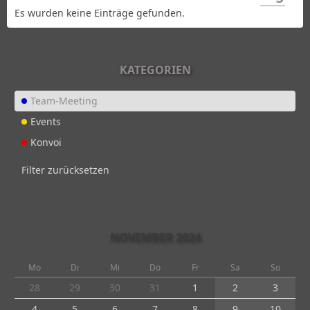
Es wurden keine Einträge gefunden.
KATEGORIEN
Team-Meeting
Events
Konvoi
Filter zurücksetzen
NOVEMBER 2024
Mo
Di
Mi
Do
Fr
Sa
So
28
29
30
31
1
2
3
4
5
6
7
8
9
10