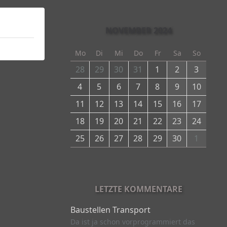
NOVEMBER 2024
Mo
Di
Mi
Do
Fr
Sa
So
28
29
30
31
1
2
3
4
5
6
7
8
9
10
11
12
13
14
15
16
17
18
19
20
21
22
23
24
25
26
27
28
29
30
1
LETZTE KOMMENTARE
Baustellen Transport
Da ist ja schon vorprogrammiert das