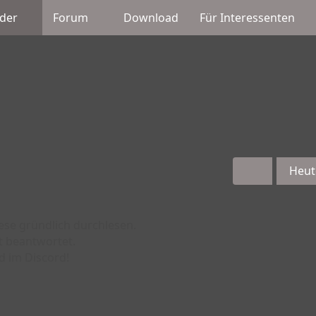
der
Forum
Download
Für Interessenten
Heut
iese gründlich durchlesen.
t beantwortet.
d im Discord!