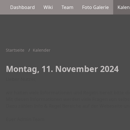
Dashboard
Wiki
Team
Foto Galerie
Kalen
Startseite
Kalender
Montag, 11. November 2024
Lieber Nutzer,
wir halten viele Informationen und Regeln bereit bitte d
Mit diesen Informationen werden viele Fragen von selbs
Dazu zählen Info & Regel Bereiche auf der Webeseite un
Euer Admin Team