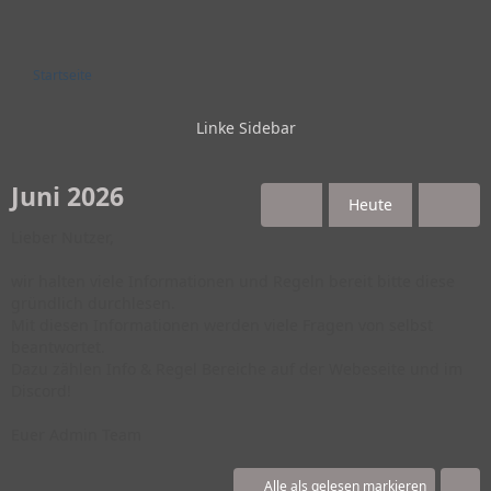
Startseite
Juni 2026
Heute
Lieber Nutzer,
wir halten viele Informationen und Regeln bereit bitte diese
gründlich durchlesen.
Mit diesen Informationen werden viele Fragen von selbst
beantwortet.
Dazu zählen Info & Regel Bereiche auf der Webeseite und im
Discord!
Euer Admin Team
Alle als gelesen markieren