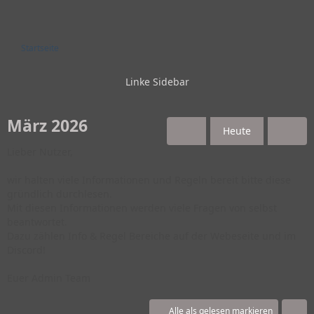
Startseite
März 2026
Heute
Lieber Nutzer,
wir halten viele Informationen und Regeln bereit bitte diese
gründlich durchlesen.
Mit diesen Informationen werden viele Fragen von selbst
beantwortet.
Dazu zählen Info & Regel Bereiche auf der Webeseite und im
Discord!
Euer Admin Team
Alle als gelesen markieren