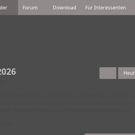
der
Forum
Download
Für Interessenten
2026
Heut
er,
viele Informationen und Regeln bereit bitte diese gründlich
Informationen werden viele Fragen von selbst beantwortet.
 Info & Regel Bereiche auf der Webeseite und im Discord!
n Team