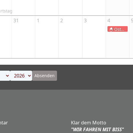
rtstag
31
1
2
3
4
🐣 Osterkonvoi-Einladung: Auf nach Spitzbergen! 🚛💨
Absenden
tar
Klar dem Motto
"WIR FAHREN MIT BISS"