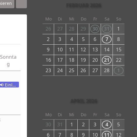
kieren
FEBRUAR 2026
Mo
Di
Mi
Do
Fr
Sa
So
26
27
28
29
30
31
1
2
3
4
5
6
7
8
9
10
11
12
13
14
15
Sonnta
16
17
18
19
20
21
22
g
23
24
25
26
27
28
1
1
📢 Einladung zur nächsten BVL-Sitzung
APRIL 2026
Mo
Di
Mi
Do
Fr
Sa
So
8
30
31
1
2
3
4
5
6
7
8
9
10
11
12