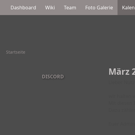
Dashboard
Wiki
Team
Foto Galerie
Kalen
Startseite
März 
DISCORD
Lieber Nutz
wir halten 
Mit diesen 
Dazu zählen
Euer Admi