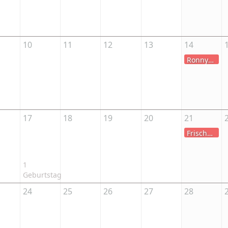
10
11
12
13
14
Ronnys Wunsch-Tour von Italien nach Großbritannien
17
18
19
20
21
Frischer Fisch für England
1
Geburtstag
24
25
26
27
28