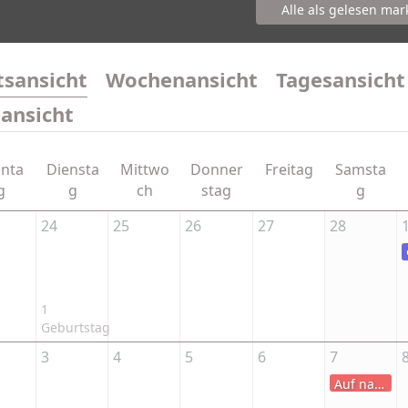
Alle als gelesen mar
sansicht
Wochenansicht
Tagesansicht
sansicht
nta
Diensta
Mittwo
Donner
Freitag
Samsta
g
g
ch
stag
g
24
25
26
27
28
1
Geburtstag
3
4
5
6
7
Auf nach Griechenland