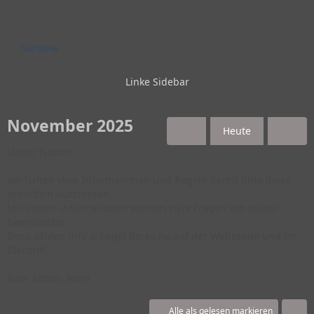
Startseite
November 2025
Heute
Lieber Nutzer,
wir halten viele Informationen und Regeln bereit bitte diese
gründlich durchlesen.
Mit diesen Informationen werden viele Fragen von selbst
beantwortet.
Dazu zählen Info & Regel Bereiche auf der Webeseite und im
Discord!
Euer Admin Team
Alle als gelesen markieren