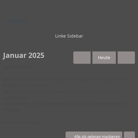
Startseite
Januar 2025
Heute
Lieber Nutzer,
wir halten viele Informationen und Regeln bereit bitte diese
gründlich durchlesen.
Mit diesen Informationen werden viele Fragen von selbst
beantwortet.
Dazu zählen Info & Regel Bereiche auf der Webeseite und im
Discord!
Euer Admin Team
Alle als gelesen markieren